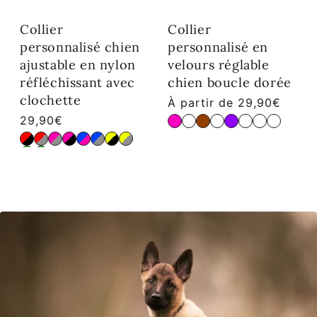
Collier
Collier
personnalisé chien
personnalisé en
ajustable en nylon
velours réglable
réfléchissant avec
chien boucle dorée
clochette
Prix habituel
À partir de 29,90€
Prix habituel
29,90€